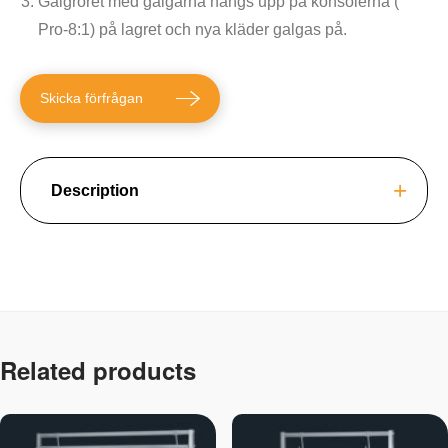
Galgröret med galgarna hängs upp på konsolerna (
Pro-8:1) på lagret och nya kläder galgas på.
Skicka förfrågan
Description
Related products